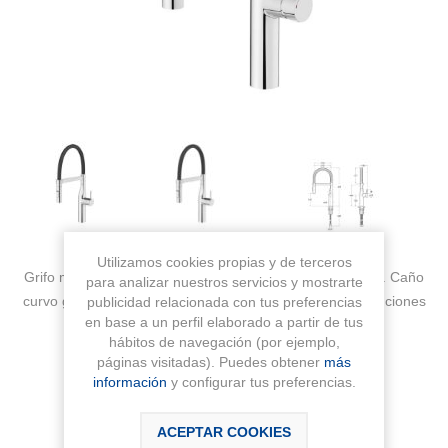
Utilizamos cookies propias y de terceros
Grifo monomando para fregadero GLERA PRO cromado. Caño
para analizar nuestros servicios y mostrarte
curvo giratorio caucho negro con ducha extraíble dos funciones
publicidad relacionada con tus preferencias
en base a un perfil elaborado a partir de tus
y acople magnético. Apertura en frío
hábitos de navegación (por ejemplo,
páginas visitadas). Puedes obtener
más
Fabricante:
ROCA
información
y configurar tus preferencias.
Sku:
A5A884DC00
ACEPTAR COOKIES