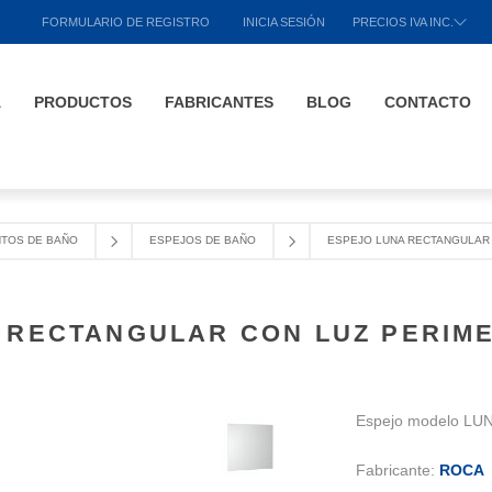
FORMULARIO DE REGISTRO
INICIA SESIÓN
PRECIOS IVA INC.
A
PRODUCTOS
FABRICANTES
BLOG
CONTACTO
TOS DE BAÑO
ESPEJOS DE BAÑO
ESPEJO LUNA RECTANGULAR 
 RECTANGULAR CON LUZ PERIME
Espejo modelo LUN
Fabricante:
ROCA