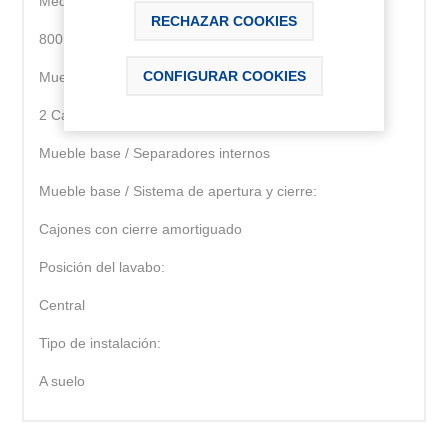
Medidas / Lavabo y mueble / Longitud (mm):
RECHAZAR COOKIES
800
CONFIGURAR COOKIES
Mueble base / Combinación de puertas y cajones:
2 Cajones
Mueble base / Separadores internos
Mueble base / Sistema de apertura y cierre:
Cajones con cierre amortiguado
Posición del lavabo:
Central
Tipo de instalación:
A suelo