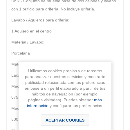
Unik - Conjunto de mueble base de dos cajones y lavabo
con 1 orificio para grifería. No incluye grifería.
Lavabo / Agujeros para grifería:
1 Agujero en el centro
Material / Lavabo:
Porcelana
Material / Mueble base:
Utilizamos cookies propias y de terceros
Lacado
para analizar nuestros servicios y mostrarte
publicidad relacionada con tus preferencias
Medidas / Lavabo y mueble / Altura (mm):
en base a un perfil elaborado a partir de tus
hábitos de navegación (por ejemplo,
875
páginas visitadas). Puedes obtener
más
información
y configurar tus preferencias.
Medidas / Lavabo y mueble / Anchura (mm):
500
ACEPTAR COOKIES