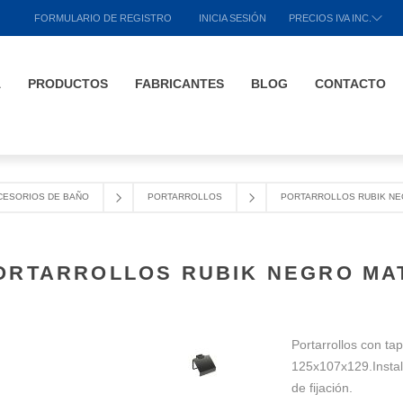
FORMULARIO DE REGISTRO
INICIA SESIÓN
PRECIOS IVA INC.
A
PRODUCTOS
FABRICANTES
BLOG
CONTACTO
CESORIOS DE BAÑO
PORTARROLLOS
PORTARROLLOS RUBIK NE
ORTARROLLOS RUBIK NEGRO MA
Portarrollos con t
125x107x129.Instala
de fijación.