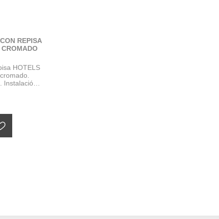
CON REPISA
E CROMADO
repisa HOTELS
cromado.
 Instalación