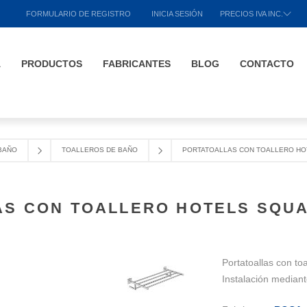
FORMULARIO DE REGISTRO
INICIA SESIÓN
PRECIOS IVA INC.
A
PRODUCTOS
FABRICANTES
BLOG
CONTACTO
BAÑO
TOALLEROS DE BAÑO
PORTATOALLAS CON TOALLERO H
AS CON TOALLERO HOTELS SQU
Portatoallas con 
Instalación mediante