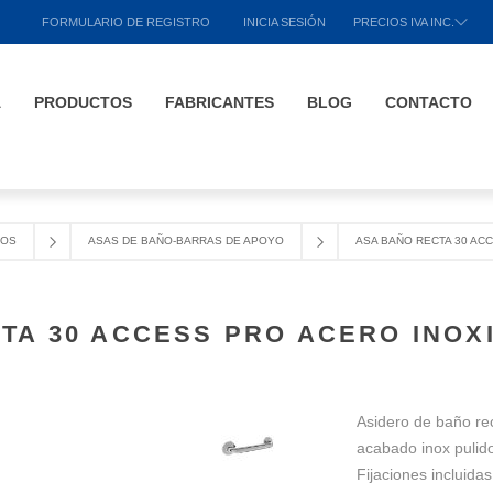
FORMULARIO DE REGISTRO
INICIA SESIÓN
PRECIOS IVA INC.
A
PRODUCTOS
FABRICANTES
BLOG
CONTACTO
COS
ASAS DE BAÑO-BARRAS DE APOYO
ASA BAÑO RECTA 30 AC
TA 30 ACCESS PRO ACERO INOX
Asidero de baño r
acabado inox pulid
Fijaciones incluidas