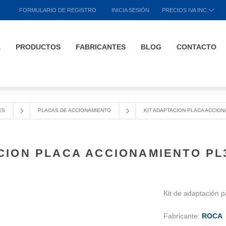
FORMULARIO DE REGISTRO
INICIA SESIÓN
PRECIOS IVA INC.
A
PRODUCTOS
FABRICANTES
BLOG
CONTACTO
ES
PLACAS DE ACCIONAMIENTO
KIT ADAPTACION PLACA ACCIONA
CION PLACA ACCIONAMIENTO PL3
Kit de adaptación 
Fabricante:
ROCA