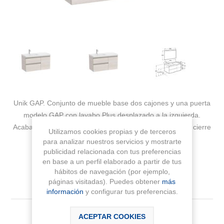
Unik GAP. Conjunto de mueble base dos cajones y una puerta
modelo GAP con lavabo Plus desplazado a la izquierda.
Acabado fresno nórdico medida 1000x460. Cajones con cierre
Utilizamos cookies propias y de terceros
amortiguado. No incluye grifería
para analizar nuestros servicios y mostrarte
publicidad relacionada con tus preferencias
en base a un perfil elaborado a partir de tus
Fabricante:
ROCA
hábitos de navegación (por ejemplo,
páginas visitadas). Puedes obtener
más
Sku:
A851968434
información
y configurar tus preferencias.
Medida
ACEPTAR COOKIES