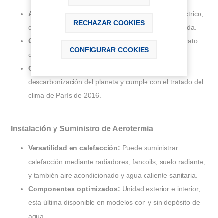
Ahorro energético:
Solo paga por el consumo eléctrico,
RECHAZAR COOKIES
que puede ser tan solo el 22% de la energía aportada.
Coste operativo reducido:
Hasta un 25% más barato
CONFIGURAR COOKIES
que el gas.
Compromiso con el medio ambiente:
Apoya la
descarbonización del planeta y cumple con el tratado del
clima de París de 2016.
Instalación y Suministro de Aerotermia
Versatilidad en calefacción:
Puede suministrar
calefacción mediante radiadores, fancoils, suelo radiante,
y también aire acondicionado y agua caliente sanitaria.
Componentes optimizados:
Unidad exterior e interior,
esta última disponible en modelos con y sin depósito de
agua.