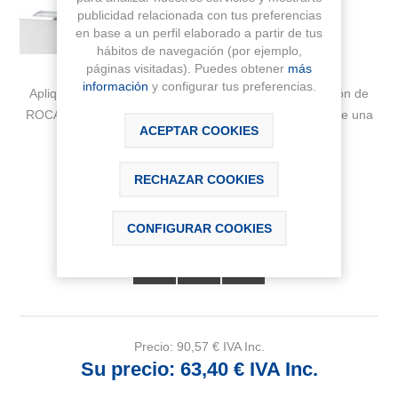
publicidad relacionada con tus preferencias
en base a un perfil elaborado a partir de tus
hábitos de navegación (por ejemplo,
páginas visitadas). Puedes obtener
más
información
y configurar tus preferencias.
Aplique LED de 10 W MOOLIGHT con soporte de fijación de
ROCA. Acabado cromado. Ideal para la parte superior de una
ACEPTAR COOKIES
espejo
Fabricante:
ROCA
RECHAZAR COOKIES
Sku:
A813087000
CONFIGURAR COOKIES
Precio:
90,57 € IVA Inc.
Su precio:
63,40 € IVA Inc.