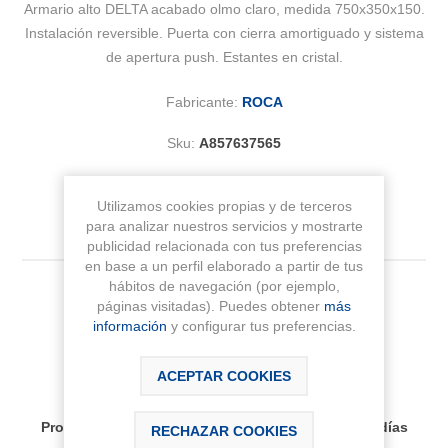
Armario alto DELTA acabado olmo claro, medida 750x350x150.
Instalación reversible. Puerta con cierra amortiguado y sistema
de apertura push. Estantes en cristal.
Fabricante:
ROCA
Sku:
A857637565
Utilizamos cookies propias y de terceros
para analizar nuestros servicios y mostrarte
publicidad relacionada con tus preferencias
en base a un perfil elaborado a partir de tus
hábitos de navegación (por ejemplo,
201,59 € IVA Inc.
páginas visitadas). Puedes obtener
más
información
y configurar tus preferencias.
AÑADIR AL CARRITO
ACEPTAR COOKIES
Disponibilidad:
Producto bajo pedido, plazo de entrega aprox 30 días
RECHAZAR COOKIES