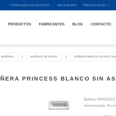
FORMULARIO DE REGISTRO
INICIA SESIÓN
PRECIOS IVA INC.
A
PRODUCTOS
FABRICANTES
BLOG
CONTACTO
BAÑERAS
BAÑERAS DE ACERO
BAÑERA PRINCESS BLANCO SIN
ÑERA PRINCESS BLANCO SIN A
Bañera PRINCESS 1
insonorizada. No i