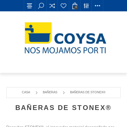
0
CASA
BAÑERAS
BAÑERAS DE STONEX®
BAÑERAS DE STONEX®
Descubre STONEX
®
, el innovador material desarrollado por