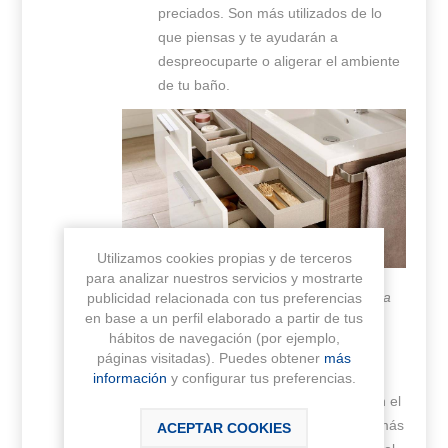
preciados. Son más utilizados de lo
que piensas y te ayudarán a
despreocuparte o aligerar el ambiente
de tu baño.
Utilizamos cookies propias y de terceros
para analizar nuestros servicios y mostrarte
(Mueble con compartimentos ocultos de la
publicidad relacionada con tus preferencias
en base a un perfil elaborado a partir de tus
colección Prisma de Roca)
hábitos de navegación (por ejemplo,
páginas visitadas). Puedes obtener
más
información
y configurar tus preferencias.
Cajones de distintas medidas:
en el
mueble de nuestro baño conviven más
ACEPTAR COOKIES