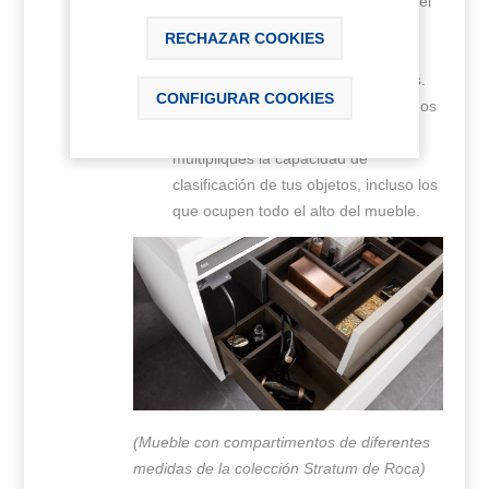
que productos, a veces también es el
lugar destinado a secadores,
RECHAZAR COOKIES
maquinillas y demás utensilios
importantes para nuestros cuidados.
CONFIGURAR COOKIES
Elegir un mueble con cajones internos
de diferentes medidas harán que
multipliques la capacidad de
clasificación de tus objetos, incluso los
que ocupen todo el alto del mueble.
(Mueble con compartimentos de diferentes
medidas de la colección Stratum de Roca)