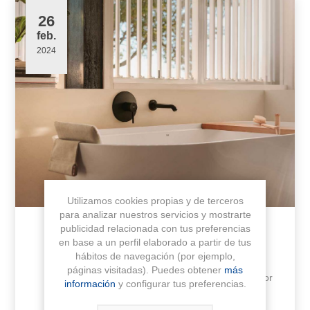
26
feb.
2024
Utilizamos cookies propias y de terceros
para analizar nuestros servicios y mostrarte
publicidad relacionada con tus preferencias
TENDENCIAS 2024
en base a un perfil elaborado a partir de tus
hábitos de navegación (por ejemplo,
Como expertos en equipamiento para el
páginas visitadas). Puedes obtener
más
baño, en Coysa estamos emocionados por
información
y configurar tus preferencias.
lo que nos depara 2004 en cuanto a