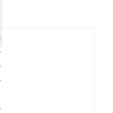
*
*
*
*
*