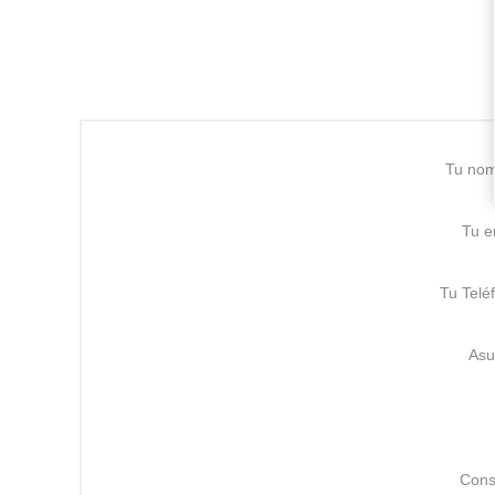
Tu no
Tu e
Tu Telé
Asu
Cons