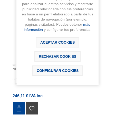
para analizar nuestros servicios y mostrarte
publicidad relacionada con tus preferencias
en base a un perfil elaborado a partir de tus
hábitos de navegación (por ejemplo,
páginas visitadas). Puedes obtener
más
información
y configurar tus preferencias.
ACEPTAR COOKIES
RECHAZAR COOKIES
GRIFO TERMOSTATICO BAÑO-DUCHA T-500
NEGRO MATE
CONFIGURAR COOKIES
Grifo termostático exterior baño-ducha T-500 negro
mate. Sin equipo de ducha. Con desviado...
246,11 € IVA Inc.