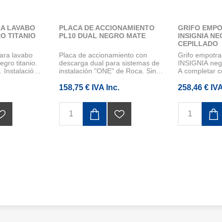
A LAVABO
PLACA DE ACCIONAMIENTO
GRIFO EMP
O TITANIO
PL10 DUAL NEGRO MATE
INSIGNIA NE
CEPILLADO
para lavabo
Placa de accionamiento con
Grifo empotr
ro titanio.
descarga dual para sistemas de
INSIGNIA negro
 Instalación
instalación "ONE" de Roca. Sin
A completar c
n...
158,75 € IVA Inc.
258,46 € IVA