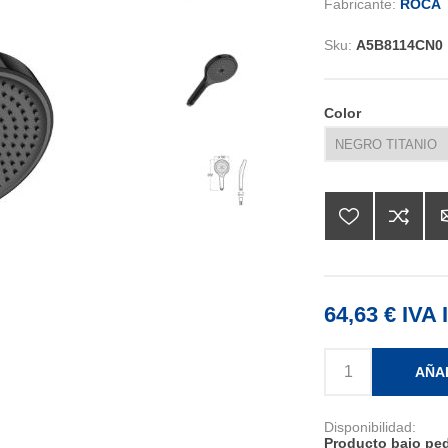
Fabricante:
ROCA
Sku:
A5B8114CN0
Color
64,63 € IVA 
AÑA
Disponibilidad:
Producto bajo ped