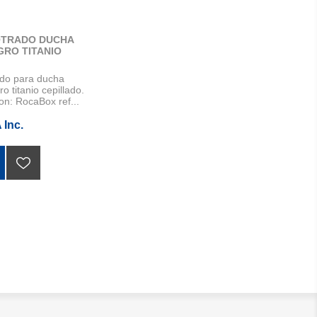
OTRADO DUCHA
GRO TITANIO
ado para ducha
 titanio cepillado.
on: RocaBox ref...
 Inc.