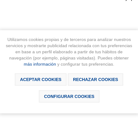
Utilizamos cookies propias y de terceros para analizar nuestros
servicios y mostrarte publicidad relacionada con tus preferencias
en base a un perfil elaborado a partir de tus hábitos de
navegación (por ejemplo, páginas visitadas). Puedes obtener
SCRIPCIÓN
DESCARGABLES
CONTÁCTAN
más información
y configurar tus preferencias.
ACEPTAR COOKIES
RECHAZAR COOKIES
CONFIGURAR COOKIES
Pulse) y caudal de 8L. En la función Pulse se incorpora efecto micro 