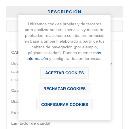
DESCRIPCIÓN
Utilizamos cookies propias y de terceros
CONTÁCTANOS
para analizar nuestros servicios y mostrarte
publicidad relacionada con tus preferencias
en base a un perfil elaborado a partir de tus
hábitos de navegación (por ejemplo,
CARACTERÍSTICAS TÉCNICAS
páginas visitadas). Puedes obtener
más
información
y configurar tus preferencias.
Ducha de mano con 3 funciones (Rain, Tonic y Pulse) y
caudal de 8L. En la función Pulse se incorpora efecto
ACEPTAR COOKIES
micro burbuja
RECHAZAR COOKIES
Caudal Rain (l/min a 3 bares):
8
Diámetro (mm):
130
CONFIGURAR COOKIES
Forma:
Circular
Limitador de caudal