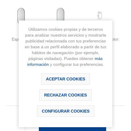
Utilizamos cookies propias y de terceros
para analizar nuestros servicios y mostrarte
Espejo oval con luz LED perimetral. Temperatura de color:
publicidad relacionada con tus preferencias
3000K. medias 450x900 mm
en base a un perfil elaborado a partir de tus
hábitos de navegación (por ejemplo,
páginas visitadas). Puedes obtener
más
Fabricante:
ROCA
información
y configurar tus preferencias.
Sku:
A812428000
ACEPTAR COOKIES
RECHAZAR COOKIES
CONFIGURAR COOKIES
294,94 € IVA Inc.