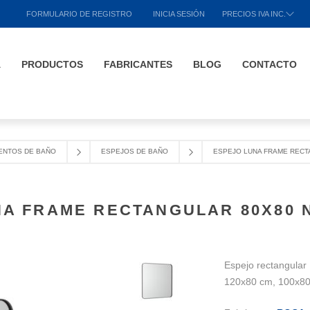
FORMULARIO DE REGISTRO
INICIA SESIÓN
PRECIOS IVA INC.
A
PRODUCTOS
FABRICANTES
BLOG
CONTACTO
ENTOS DE BAÑO
ESPEJOS DE BAÑO
ESPEJO LUNA FRAME RECT
NA FRAME RECTANGULAR 80X80 
Espejo rectangula
120x80 cm, 100x8