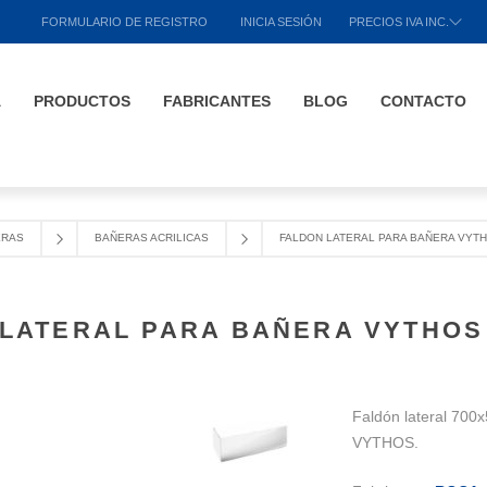
FORMULARIO DE REGISTRO
INICIA SESIÓN
PRECIOS IVA INC.
A
PRODUCTOS
FABRICANTES
BLOG
CONTACTO
ERAS
BAÑERAS ACRILICAS
FALDON LATERAL PARA BAÑERA VYT
 LATERAL PARA BAÑERA VYTHOS
Faldón lateral 700
VYTHOS.