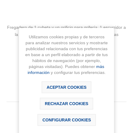
Fregadero de 1 cubeta y un orificio para grifería, 1 escurridor a
la izquierda y válvula 3½''. Forma rectangular. Medidas
Utilizamos cookies propias y de terceros
860x500x180 mm
para analizar nuestros servicios y mostrarte
publicidad relacionada con tus preferencias
en base a un perfil elaborado a partir de tus
Fabricante:
ROCA
hábitos de navegación (por ejemplo,
páginas visitadas). Puedes obtener
más
Sku:
A870N40860
información
y configurar tus preferencias.
ACEPTAR COOKIES
RECHAZAR COOKIES
214,17 € IVA Inc.
CONFIGURAR COOKIES
AÑADIR AL CARRITO