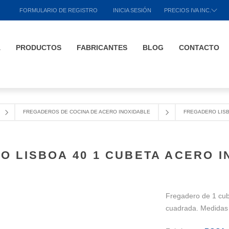
FORMULARIO DE REGISTRO
INICIA SESIÓN
PRECIOS IVA INC.
A
PRODUCTOS
FABRICANTES
BLOG
CONTACTO
FREGADEROS DE COCINA DE ACERO INOXIDABLE
FREGADERO LISB
O LISBOA 40 1 CUBETA ACERO I
Fregadero de 1 cub
cuadrada. Medida