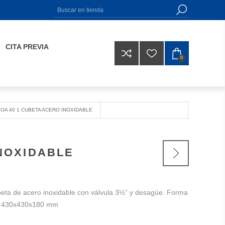
CITA PREVIA
0
OA 40 1 CUBETA ACERO INOXIDABLE
NOXIDABLE
eta de acero inoxidable con válvula 3½” y desagüe. Forma
s 430x430x180 mm