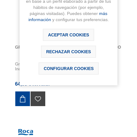
en base a un perfil elaborado a partir de tus
hábitos de navegación (por ejemplo,
páginas visitadas). Puedes obtener
más
información
y configurar tus preferencias.
ACEPTAR COOKIES
GRIFO MONOMANDO DUCHA VICTORIA CROMADO
RECHAZAR COOKIES
Grifo monomando para ducha VICTORIA cromado.
CONFIGURAR COOKIES
Incluye ducha de mano NATURA , flexo de duch...
64,83 € IVA Inc.