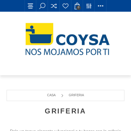
0
CASA
GRIFERIA
GRIFERIA
Dale un toque elegante y funcional a tu hogar con la grifería