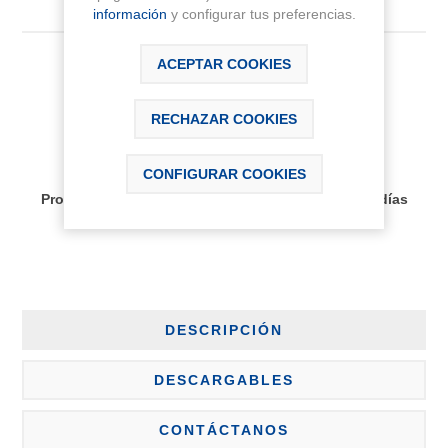
información
y configurar tus preferencias.
ACEPTAR COOKIES
137,64 € IVA Inc.
RECHAZAR COOKIES
AÑADIR AL CARRITO
CONFIGURAR COOKIES
Disponibilidad:
Producto bajo pedido, plazo de entrega aprox 30 días
DESCRIPCIÓN
DESCARGABLES
CONTÁCTANOS