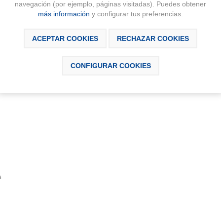
navegación (por ejemplo, páginas visitadas). Puedes obtener
más información
y configurar tus preferencias.
DESCRIPCIÓN
CONTÁCTANOS
ACEPTAR COOKIES
RECHAZAR COOKIES
CONFIGURAR COOKIES
 Stripes para lavabo. Incluye enlaces de alimentación flexibles. Ape
s