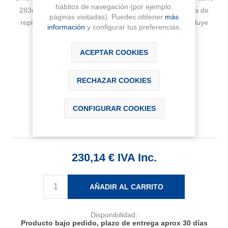
hábitos de navegación (por ejemplo,
283mm), cuerpo liso acabado negro mate. Con maneta de
páginas visitadas). Puedes obtener
más
repisa, aireador y enlaces de alimentación flexible. Incluye
información
y configurar tus preferencias.
válvula click-clack.
ACEPTAR COOKIES
Fabricante:
ROCA
Sku:
A5A389ENB0
RECHAZAR COOKIES
CONFIGURAR COOKIES
230,14 € IVA Inc.
AÑADIR AL CARRITO
Disponibilidad:
Producto bajo pedido, plazo de entrega aprox 30 días