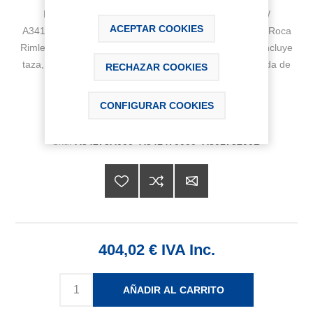
Referencias incluidas en el conjunto: A34273A000 /
ACEPTAR COOKIES
A341470000 / A80173200B Square - Inodoro completo Roca
Rimless® compacto adosado a pared con salida dual (incluye
taza, cisterna de alimentación inferior y tapa amortiguada de
RECHAZAR COOKIES
Supralit®)
CONFIGURAR COOKIES
Fabricante:
ROCA
Sku:
A34273A000+A341470000+A80173200B
404,02 € IVA Inc.
AÑADIR AL CARRITO