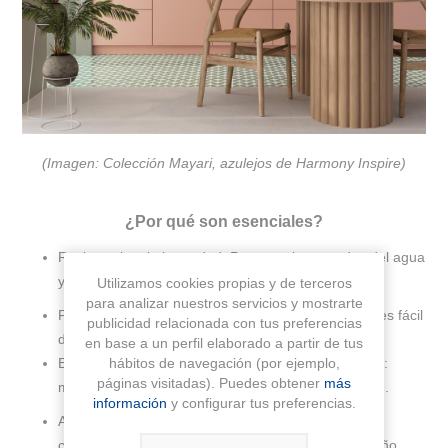
(Imagen: Colección Mayari, azulejos de Harmony Inspire)
¿Por qué son esenciales?
Resistencia a la humedad: Protegen las paredes del agua
y condensación, evitando deterioros y moho.
Utilizamos cookies propias y de terceros
para analizar nuestros servicios y mostrarte
Fácil limpieza: Una superficie cerámica esmaltada es fácil
publicidad relacionada con tus preferencias
de mantener impecable.
en base a un perfil elaborado a partir de tus
Estética versátil: Hay azulejos para todos los estilos:
hábitos de navegación (por ejemplo,
páginas visitadas). Puedes obtener
más
modernos, rústicos, vintage, minimalistas, clásicos...
información
y configurar tus preferencias.
Amplitud visual: Colores claros, formatos grandes y
colocaciones estratégicas pueden hacer que un baño