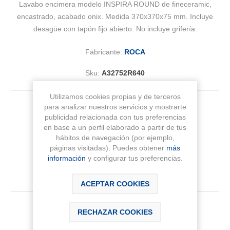
Lavabo encimera modelo INSPIRA ROUND de fineceramic,
encastrado, acabado onix. Medida 370x370x75 mm. Incluye
desagüe con tapón fijo abierto. No incluye grifería.
Fabricante:
ROCA
Sku:
A32752R640
Utilizamos cookies propias y de terceros
para analizar nuestros servicios y mostrarte
Medida
publicidad relacionada con tus preferencias
en base a un perfil elaborado a partir de tus
hábitos de navegación (por ejemplo,
páginas visitadas). Puedes obtener
más
información
y configurar tus preferencias.
ACEPTAR COOKIES
340,31 € IVA Inc.
RECHAZAR COOKIES