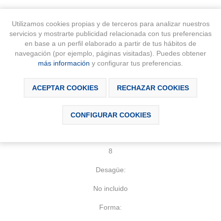
SCRIPCIÓN
DESCARGABLES
CONTÁCTAN
Utilizamos cookies propias y de terceros para analizar nuestros
servicios y mostrarte publicidad relacionada con tus preferencias
en base a un perfil elaborado a partir de tus hábitos de
navegación (por ejemplo, páginas visitadas). Puedes obtener
Características técnicas
más información
y configurar tus preferencias.
Lavabo de Fineceramic® de sobre encimera. No incluye grifería.
ACEPTAR COOKIES
RECHAZAR COOKIES
Agujeros para grifería:
Sin agujeros
CONFIGURAR COOKIES
Capacidad de la cubeta (l):
8
Desagüe:
No incluido
Forma: