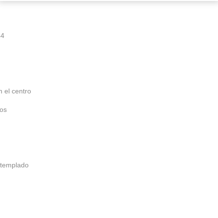
44
n el centro
os
o templado