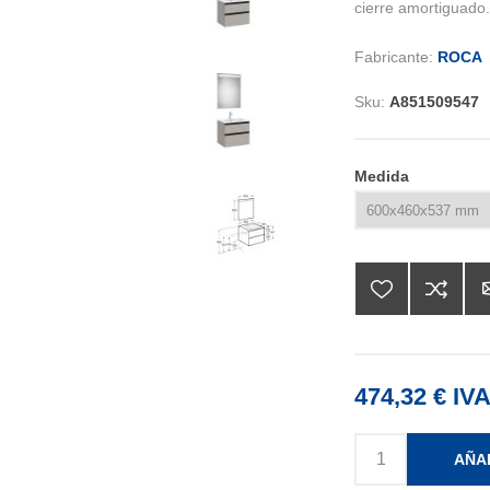
cierre amortiguado.
Fabricante:
ROCA
Sku:
A851509547
Medida
474,32 € IVA
AÑA