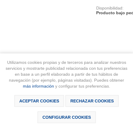
Disponibilidad:
Producto bajo ped
Utilizamos cookies propias y de terceros para analizar nuestros
SCRIPCIÓN
DESCARGABLES
CONTÁCTAN
servicios y mostrarte publicidad relacionada con tus preferencias
en base a un perfil elaborado a partir de tus hábitos de
navegación (por ejemplo, páginas visitadas). Puedes obtener
más información
y configurar tus preferencias.
ACEPTAR COOKIES
RECHAZAR COOKIES
 con lavabo en posición central y espejo Eidos con luz LED integrada 
CONFIGURAR COOKIES