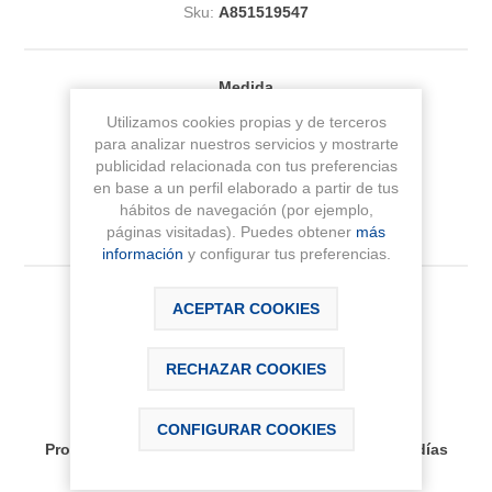
Sku:
A851519547
Medida
Utilizamos cookies propias y de terceros
para analizar nuestros servicios y mostrarte
publicidad relacionada con tus preferencias
en base a un perfil elaborado a partir de tus
hábitos de navegación (por ejemplo,
páginas visitadas). Puedes obtener
más
información
y configurar tus preferencias.
575,96 € IVA Inc.
ACEPTAR COOKIES
RECHAZAR COOKIES
AÑADIR AL CARRITO
CONFIGURAR COOKIES
Disponibilidad:
Producto bajo pedido, plazo de entrega aprox 30 días