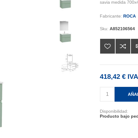
savia medida 700x4
Fabricante:
ROCA
Sku:
A852106564
418,42 € IVA
AÑA
Disponibilidad:
Producto bajo ped