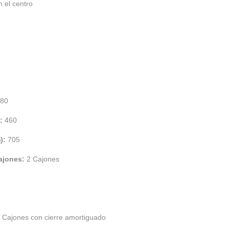
n el centro
80
):
460
m):
705
cajones:
2 Cajones
:
Cajones con cierre amortiguado