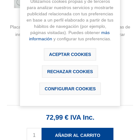
Utilizamos cookies propias y de terceros
para analizar nuestros servicios y mostrarte
publicidad relacionada con tus preferencias
en base a un perfil elaborado a partir de tus
hábitos de navegación (por ejemplo,
Placa de accionamiento con descarga dual para sistemas de
páginas visitadas). Puedes obtener
más
instalación DUPLO S de Roca. Sin necesidad de utilizar
información
y configurar tus preferencias.
herramientas para la instalación.
ACEPTAR COOKIES
Fabricante:
ROCA
Sku:
A890223301
RECHAZAR COOKIES
CONFIGURAR COOKIES
72,99 € IVA Inc.
AÑADIR AL CARRITO