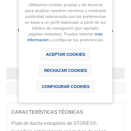
Utilizamos cookies propias y de terceros
AÑADIR AL CARRITO
para analizar nuestros servicios y mostrarte
publicidad relacionada con tus preferencias
en base a un perfil elaborado a partir de tus
Disponibilidad:
hábitos de navegación (por ejemplo,
Últimas unidades disponibles, plazo de entrega
páginas visitadas). Puedes obtener
más
aproximado 2-3 días
información
y configurar tus preferencias.
ACEPTAR COOKIES
RECHAZAR COOKIES
DESCRIPCIÓN
CONFIGURAR COOKIES
CONTÁCTANOS
CARACTERÍSTICAS TÉCNICAS
Plato de ducha extraplano de STONEX®.