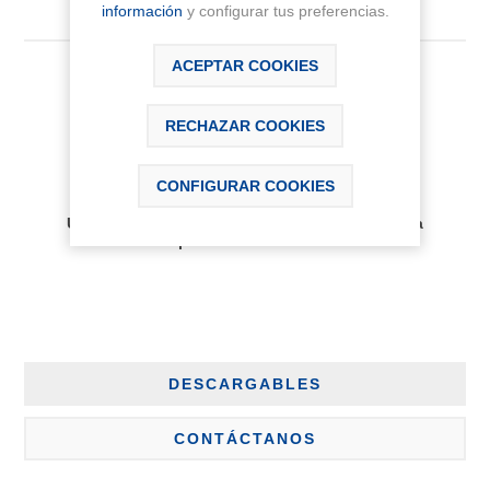
información
y configurar tus preferencias.
ACEPTAR COOKIES
537,84 € IVA Inc.
RECHAZAR COOKIES
AÑADIR AL CARRITO
CONFIGURAR COOKIES
Disponibilidad:
Últimas unidades disponibles, plazo de entrega
aproximado 2-3 días
DESCARGABLES
CONTÁCTANOS