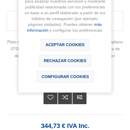
para analizar nuestros servicios y mostrarte
publicidad relacionada con tus preferencias
en base a un perfil elaborado a partir de tus
hábitos de navegación (por ejemplo,
PRODUCTO NO DISPONIBLE ACTUALMENTE
páginas visitadas). Puedes obtener
más
información
y configurar tus preferencias.
Plato de ducha TERRAN 1800x800 mm rectangular extraplano
ACEPTAR COOKIES
STONEX con textura grava andeslizante. Incluye válvula de
desagüe y rejilla TWIST en el mismo acabado de color.
RECHAZAR COOKIES
Fabricante:
ROCA
CONFIGURAR COOKIES
Sku:
APA0170832001100
344,73 € IVA Inc.