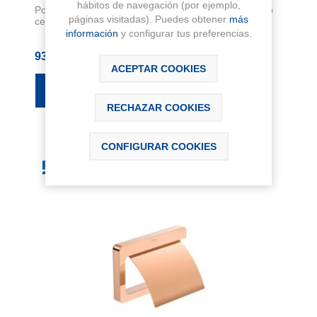
hábitos de navegación (por ejemplo,
Portarrollos con tapa modelo TEMPO acabado negro
páginas visitadas). Puedes obtener
más
cepillado. Medida 150x95x116. Instalación...
información
y configurar tus preferencias.
93,47 € IVA Inc.
ACEPTAR COOKIES
RECHAZAR COOKIES
CONFIGURAR COOKIES