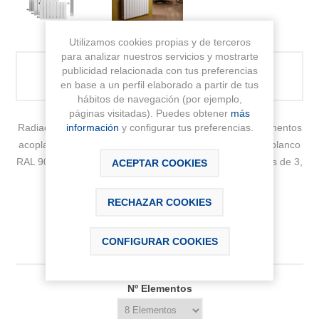
Utilizamos cookies propias y de terceros
para analizar nuestros servicios y mostrarte
publicidad relacionada con tus preferencias
PRODUCTO NO DISPONIBLE ACTUALMENTE
en base a un perfil elaborado a partir de tus
hábitos de navegación (por ejemplo,
páginas visitadas). Puedes obtener
más
Radiador reversible de dos estéticas. Formados por elementos
información
y configurar tus preferencias.
acoplables entre si. Medida del elemento 80 mm. Color blanco
RAL 9010. Accesorios no incluidos. Disponible en baterias de 3,
ACEPTAR COOKIES
4, 5, 6, 7, 8, 9, 10, 11,12 y 14 elementos
RECHAZAR COOKIES
Fabricante:
BAXI
Sku:
194A25801
CONFIGURAR COOKIES
Nº Elementos