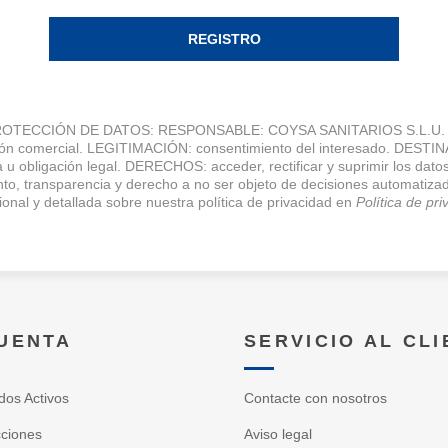
REGISTRO
TECCIÓN DE DATOS: RESPONSABLE: COYSA SANITARIOS S.L.U. FI
ción comercial. LEGITIMACIÓN: consentimiento del interesado. DESTI
 u obligación legal. DERECHOS: acceder, rectificar y suprimir los datos
miento, transparencia y derecho a no ser objeto de decisiones autom
ional y detallada sobre nuestra política de privacidad en
Política de pr
CUENTA
SERVICIO AL CL
dos Activos
Contacte con nosotros
cciones
Aviso legal