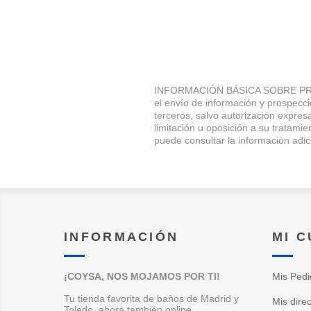
INFORMACIÓN BÁSICA SOBRE PRO
el envío de información y prospec
terceros, salvo autorización expresa
limitación u oposición a su trata
puede consultar la información adic
INFORMACIÓN
MI 
¡COYSA, NOS MOJAMOS POR TI!
Mis Pedi
Tu tienda favorita de baños de Madrid y
Mis dire
Toledo, ahora también online.