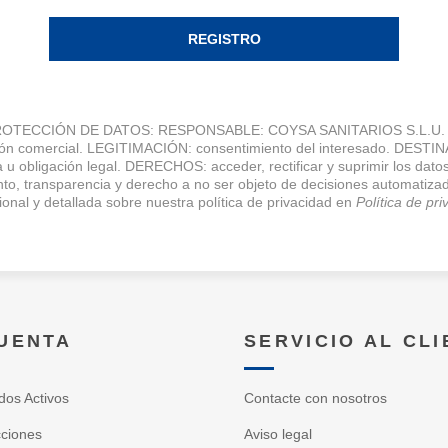
REGISTRO
TECCIÓN DE DATOS: RESPONSABLE: COYSA SANITARIOS S.L.U. FI
ción comercial. LEGITIMACIÓN: consentimiento del interesado. DESTI
 u obligación legal. DERECHOS: acceder, rectificar y suprimir los datos
miento, transparencia y derecho a no ser objeto de decisiones autom
ional y detallada sobre nuestra política de privacidad en
Política de pr
CUENTA
SERVICIO AL CL
dos Activos
Contacte con nosotros
cciones
Aviso legal