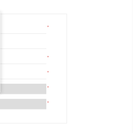
*
*
*
*
*