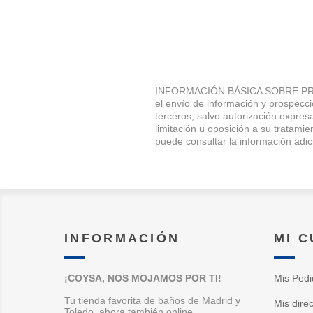
INFORMACIÓN BÁSICA SOBRE PRO
el envío de información y prospec
terceros, salvo autorización expresa
limitación u oposición a su trata
puede consultar la información adic
INFORMACIÓN
MI 
¡COYSA, NOS MOJAMOS POR TI!
Mis Pedi
Tu tienda favorita de baños de Madrid y
Mis dire
Toledo, ahora también online.