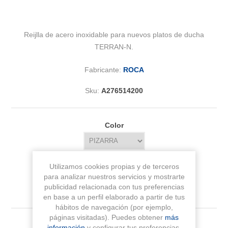
Reijlla de acero inoxidable para nuevos platos de ducha
TERRAN-N.
Fabricante:
ROCA
Sku:
A276514200
Color
Utilizamos cookies propias y de terceros
para analizar nuestros servicios y mostrarte
publicidad relacionada con tus preferencias
en base a un perfil elaborado a partir de tus
hábitos de navegación (por ejemplo,
páginas visitadas). Puedes obtener
más
27,10 € IVA Inc.
información
y configurar tus preferencias.