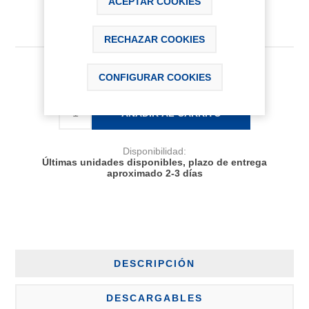
ACEPTAR COOKIES
RECHAZAR COOKIES
510,74 € IVA Inc.
CONFIGURAR COOKIES
AÑADIR AL CARRITO
Disponibilidad:
Últimas unidades disponibles, plazo de entrega
aproximado 2-3 días
DESCRIPCIÓN
DESCARGABLES