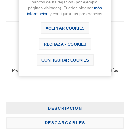
hábitos de navegación (por ejemplo,
páginas visitadas). Puedes obtener
más
información
y configurar tus preferencias.
ACEPTAR COOKIES
480,25 € IVA Inc.
RECHAZAR COOKIES
AÑADIR AL CARRITO
CONFIGURAR COOKIES
Disponibilidad:
Producto bajo pedido, plazo de entrega aprox 30 días
DESCRIPCIÓN
DESCARGABLES