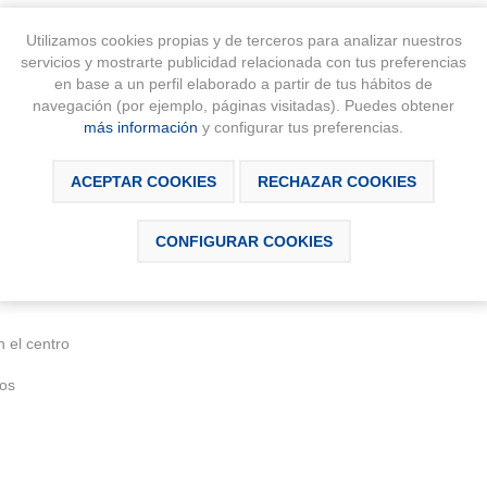
Utilizamos cookies propias y de terceros para analizar nuestros
servicios y mostrarte publicidad relacionada con tus preferencias
en base a un perfil elaborado a partir de tus hábitos de
SCRIPCIÓN
DESCARGABLES
CONTÁCTAN
navegación (por ejemplo, páginas visitadas). Puedes obtener
más información
y configurar tus preferencias.
ACEPTAR COOKIES
RECHAZAR COOKIES
 y lavabo en posición central. No incluye patas ni grifería.
CONFIGURAR COOKIES
n el centro
os