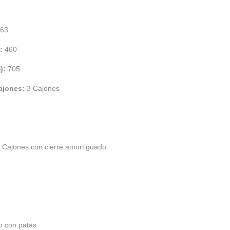
63
):
460
m):
705
cajones:
3 Cajones
:
Cajones con cierre amortiguado
o con patas