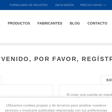
FORMULARIO DE REGISTRO
INICIA SESIÓN
PRECIOS IVA INC.
A
PRODUCTOS
FABRICANTES
BLOG
CONTACTO
NVENIDO, POR FAVOR, REGÍST
SO
Al crear una cuenta en nues
estar al día en un estado de 
Utilizamos cookies propias y de terceros para analizar nuestros
servicios y mostrarte publicidad relacionada con tus preferencias