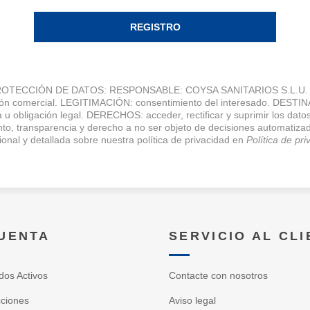
REGISTRO
TECCIÓN DE DATOS: RESPONSABLE: COYSA SANITARIOS S.L.U. FI
ción comercial. LEGITIMACIÓN: consentimiento del interesado. DESTI
 u obligación legal. DERECHOS: acceder, rectificar y suprimir los datos
miento, transparencia y derecho a no ser objeto de decisiones autom
ional y detallada sobre nuestra política de privacidad en
Política de pr
CUENTA
SERVICIO AL CL
dos Activos
Contacte con nosotros
cciones
Aviso legal