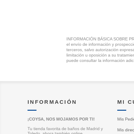
INFORMACIÓN BÁSICA SOBRE PRO
el envío de información y prospec
terceros, salvo autorización expresa
limitación u oposición a su trata
puede consultar la información adic
INFORMACIÓN
MI 
¡COYSA, NOS MOJAMOS POR TI!
Mis Pedi
Tu tienda favorita de baños de Madrid y
Mis dire
Toledo, ahora también online.