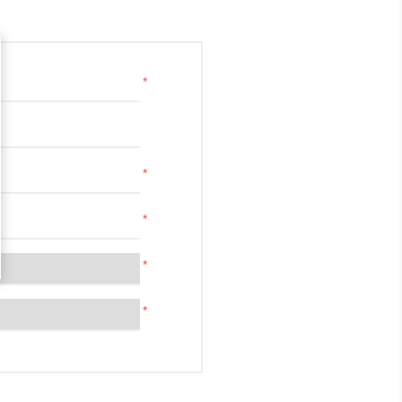
*
*
*
*
*